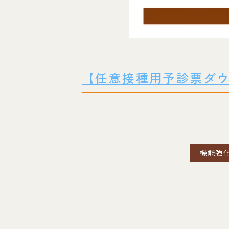
【任意接種用予診票ダ
機能強