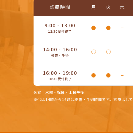
診療時間
月
火
水
9:00 - 13:00
●
●
−
12:30受付終了
14:00 - 16:00
○
○
−
検査・手術
16:00 - 19:00
●
●
−
18:30受付終了
休診：水曜・祝日・土日午後
※○は14時から16時は検査・手術時間です。診療はし