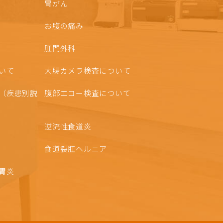
胃がん
お腹の痛み
肛門外科
いて
大腸カメラ検査について
（疾患別説
腹部エコー検査について
逆流性食道炎
食道裂肛ヘルニア
胃炎