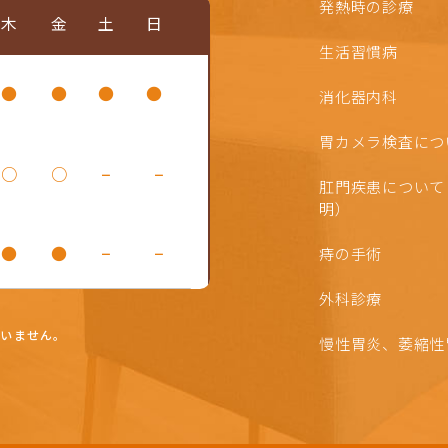
発熱時の診療
木
金
土
日
生活習慣病
●
●
●
●
消化器内科
胃カメラ検査につ
○
○
−
−
肛門疾患について
明）
●
●
−
−
痔の手術
外科診療
ていません。
慢性胃炎、萎縮性