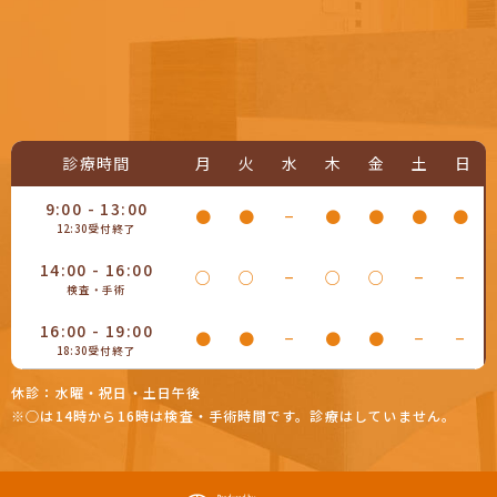
診療時間
月
火
水
木
金
土
日
9:00 - 13:00
●
●
−
●
●
●
●
12:30受付終了
14:00 - 16:00
○
○
−
○
○
−
−
検査・手術
16:00 - 19:00
●
●
−
●
●
−
−
18:30受付終了
休診：水曜・祝日・土日午後
※○は14時から16時は検査・手術時間です。診療はしていません。