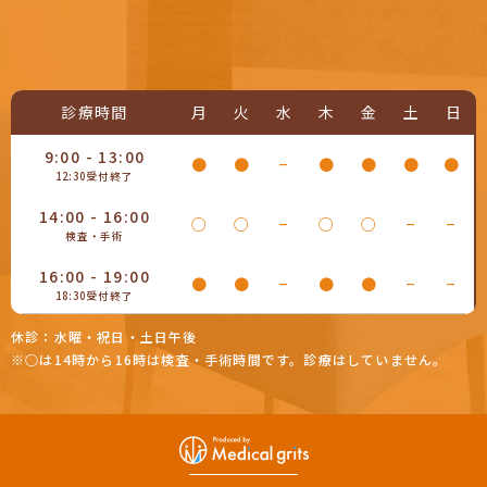
診療時間
月
火
水
木
金
土
日
9:00 - 13:00
●
●
−
●
●
●
●
12:30受付終了
14:00 - 16:00
○
○
−
○
○
−
−
検査・手術
16:00 - 19:00
●
●
−
●
●
−
−
18:30受付終了
休診：水曜・祝日・土日午後
※○は14時から16時は検査・手術時間です。診療はしていません。