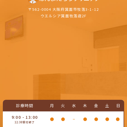
〒562-0004 大阪府箕面市牧落3-1-12
ウエルシア箕面牧落店2F
診療時間
月
火
水
木
金
土
日
9:00 - 13:00
●
●
−
●
●
●
●
12:30受付終了